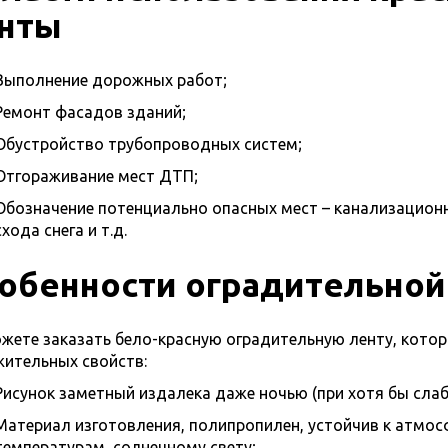
нты
Выполнение дорожных работ;
Ремонт фасадов зданий;
Обустройство трубопроводных систем;
Отгораживание мест ДТП;
Обозначение потенциально опасных мест – канализацион
схода снега и т.д.
обенности оградительной
жете заказать бело-красную оградительную ленту, кото
ительных свойств:
Рисунок заметный издалека даже ночью (при хотя бы слаб
Материал изготовления, полипропилен, устойчив к атмос
температурам, солнечному свету;