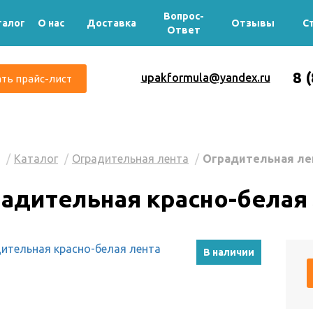
Вопрос-
талог
О нас
Доставка
Отзывы
С
Ответ
8 
upakformula@yandex.ru
ть прайс-лист
Каталог
Оградительная лента
Оградительная ле
адительная красно-белая
В наличии