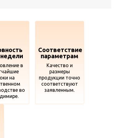
овность
Соответствие
 недели
параметрам
овление в
Качество и
тчайшие
размеры
оки на
продукции точно
ственном
соответствуют
водстве во
заявленным.
димире.