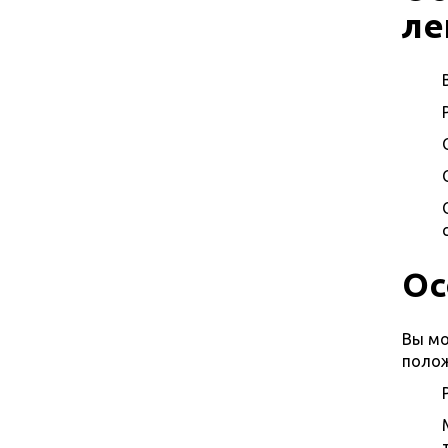
ле
Ос
Вы мо
полож