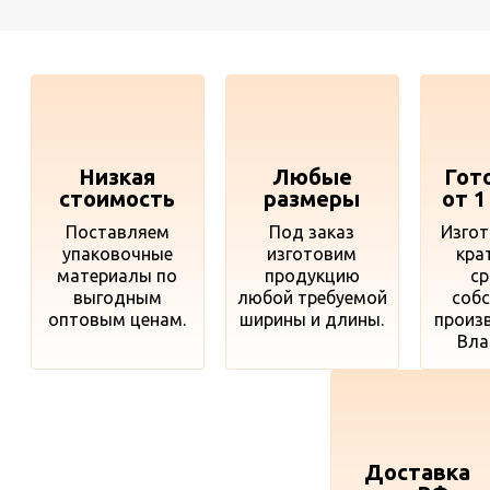
Низкая
Любые
Гот
стоимость
размеры
от 1
Поставляем
Под заказ
Изгот
упаковочные
изготовим
кра
материалы по
продукцию
ср
выгодным
любой требуемой
соб
оптовым ценам.
ширины и длины.
произ
Вла
Доставка