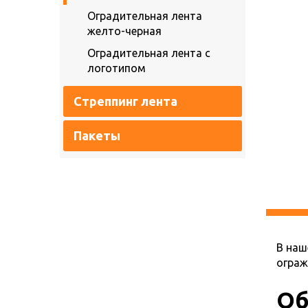
Оградительная лента
желто-черная
Оградительная лента с
логотипом
Стреппинг лента
Пакеты
В наш
ограж
Об